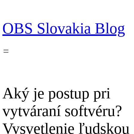
Prejsť
na
obsah
OBS Slovakia Blog
Aký je postup pri
vytváraní softvéru?
Vysvetlenie ľudskou