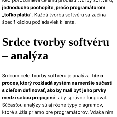
Keď porozumiete celému procesu tvorby softvéru,
jednoducho pochopíte, prečo programátorom
„toľko platia“
. Každá tvorba softvéru sa začína
špecifikáciou požiadaviek klienta.
Srdce tvorby softvéru
– analýza
Srdcom celej tvorby softvéru je analýza.
Ide o
proces, ktorý rozkladá systém na menšie súčasti
s cieľom definovať, ako by mali byť jeho prvky
medzi sebou prepojené
, aby správne fungoval.
Súčasťou analýzy sú aj rôzne typy diagramov,
ktoré slúžia priamo pre programátorov. Vďaka nim