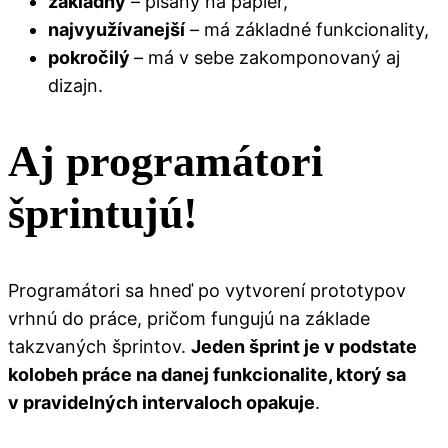
základný
– písaný na papier,
najvyužívanejší
– má základné funkcionality,
pokročilý
– má v sebe zakomponovaný aj
dizajn.
Aj programátori
šprintujú!
Programátori sa hneď po vytvorení prototypov
vrhnú do práce, pričom fungujú na základe
takzvaných šprintov.
Jeden šprint je v podstate
kolobeh práce na danej funkcionalite, ktorý sa
v pravidelných intervaloch opakuje
.