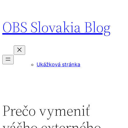
Prejsť
na
OBS Slovakia Blog
obsah
Ukážková stránka
Prečo vymeniť
vášho externého