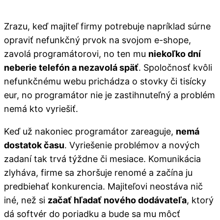
Zrazu, keď majiteľ firmy potrebuje napríklad súrne
opraviť nefunkčný prvok na svojom e-shope,
zavolá programátorovi, no ten mu
niekoľko dní
neberie telefón a nezavolá späť
. Spoločnosť kvôli
nefunkčnému webu prichádza o stovky či tisícky
eur, no programátor nie je zastihnuteľný a problém
nemá kto vyriešiť.
Keď už nakoniec programátor zareaguje,
nemá
dostatok času
. Vyriešenie problémov a nových
zadaní tak trvá týždne či mesiace. Komunikácia
zlyháva, firme sa zhoršuje renomé a začína ju
predbiehať konkurencia. Majiteľovi neostáva nič
iné, než si
začať hľadať nového dodávateľa
, ktorý
dá softvér do poriadku a bude sa mu môcť