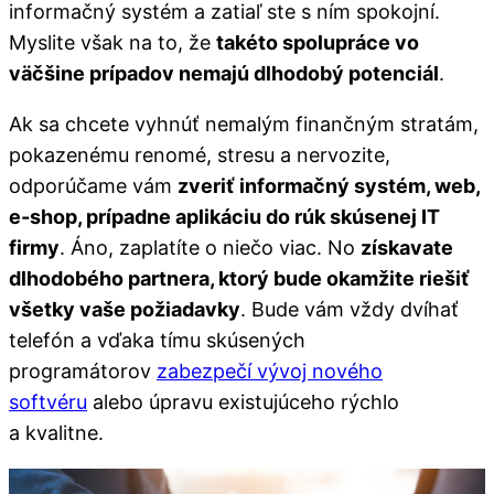
informačný systém a zatiaľ ste s ním spokojní.
Myslite však na to, že
takéto spolupráce vo
väčšine prípadov nemajú dlhodobý potenciál
.
Ak sa chcete vyhnúť nemalým finančným stratám,
pokazenému renomé, stresu a nervozite,
odporúčame vám
zveriť informačný systém, web,
e-shop, prípadne aplikáciu do rúk skúsenej IT
firmy
. Áno, zaplatíte o niečo viac. No
získavate
dlhodobého partnera, ktorý bude okamžite riešiť
všetky vaše požiadavky
. Bude vám vždy dvíhať
telefón a vďaka tímu skúsených
programátorov
zabezpečí vývoj nového
softvéru
alebo úpravu existujúceho rýchlo
a kvalitne.