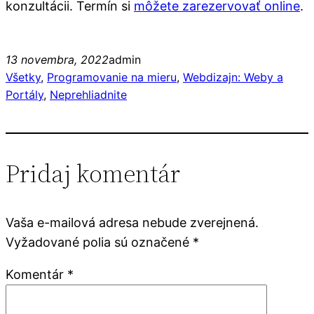
konzultácii. Termín si
môžete zarezervovať
online
.
13 novembra, 2022
admin
Všetky
, 
Programovanie na mieru
, 
Webdizajn: Weby a
Portály
, 
Neprehliadnite
Pridaj komentár
Vaša e-mailová adresa nebude zverejnená.
Vyžadované polia sú označené
*
Komentár
*