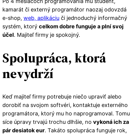
Po 4 mesiacoch programovania mu študent,
kamarát či externý programátor naozaj odovzdá
e-shop,
web, aplikáciu
či jednoduchý informačný
systém, ktorý
celkom dobre funguje a plní svoj
účel
. Majiteľ firmy je spokojný.
Spolupráca, ktorá
nevydrží
Keď majiteľ firmy potrebuje niečo upraviť alebo
dorobiť na svojom softvéri, kontaktuje externého
programátora, ktorý mu ho naprogramoval. Tomu
síce úpravy trvajú trochu dlhšie, no
vykoná ich za
pár desiatok eur
. Takáto spolupráca funguje rok,