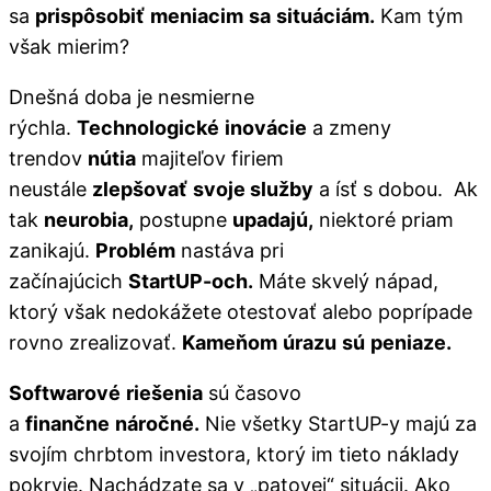
sa
prispôsobiť
meniacim
sa
situáciám.
Kam tým
však mierim?
Dnešná doba je nesmierne
rýchla.
Technologické
inovácie
a zmeny
trendov
nútia
majiteľov firiem
neustále
zlepšovať
svoje služby
a ísť s dobou. Ak
tak
neurobia,
postupne
upadajú,
niektoré priam
zanikajú.
Problém
nastáva pri
začínajúcich
StartUP-och.
Máte skvelý nápad,
ktorý však nedokážete otestovať alebo poprípade
rovno zrealizovať.
Kameňom
úrazu
sú
peniaze.
Softwarové
riešenia
sú časovo
a
finančne
náročné.
Nie všetky StartUP-y majú za
svojím chrbtom investora, ktorý im tieto náklady
pokryje. Nachádzate sa v „patovej“ situácii. Ako