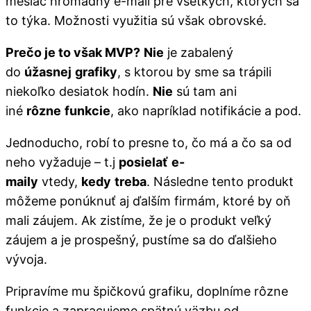
mesiac hromadný e-mail pre všetkých, ktorých sa
to týka. Možnosti využitia sú však obrovské.
Prečo je to však MVP?
Nie
je zabalený
do
úžasnej
grafiky
, s ktorou by sme sa trápili
niekoľko desiatok hodín.
Nie
sú tam ani
iné
rôzne
funkcie
, ako napríklad notifikácie a pod.
Jednoducho, robí to presne to, čo má a čo sa od
neho vyžaduje – t.j
posielať
e-
maily
vtedy,
kedy
treba
. Následne tento produkt
môžeme ponúknuť aj ďalším firmám, ktoré by oň
mali záujem. Ak zistíme, že je o produkt veľký
záujem a je prospešný, pustíme sa do ďalšieho
vývoja.
Pripravíme mu špičkovú grafiku, doplníme rôzne
funkcie a zapracujeme spätnú väzbu od