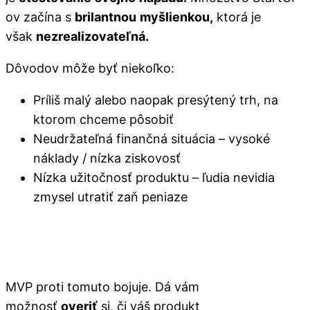
ov začína s
brilantnou
myšlienkou,
ktorá je
však
nezrealizovateľná.
Dôvodov môže byť niekoľko:
Príliš malý alebo naopak presýtený trh, na
ktorom chceme pôsobiť
Neudržateľná finančná situácia – vysoké
náklady / nízka ziskovosť
Nízka užitočnosť produktu – ľudia nevidia
zmysel utratiť zaň peniaze
MVP proti tomuto bojuje. Dá vám
možnosť
overiť
si, či váš produkt