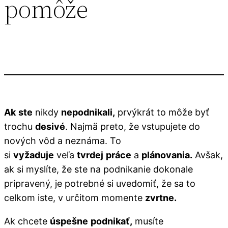
pomôže
Ak
ste
nikdy
nepodnikali,
prvýkrát to môže byť
trochu
desivé
. Najmä preto, že vstupujete do
nových vôd a neznáma. To
si
vyžaduje
veľa
tvrdej
práce
a
plánovania.
Avšak,
ak si myslíte, že ste na podnikanie dokonale
pripravený, je potrebné si uvedomiť, že sa to
celkom iste, v určitom momente
zvrtne.
Ak chcete
úspešne
podnikať,
musíte