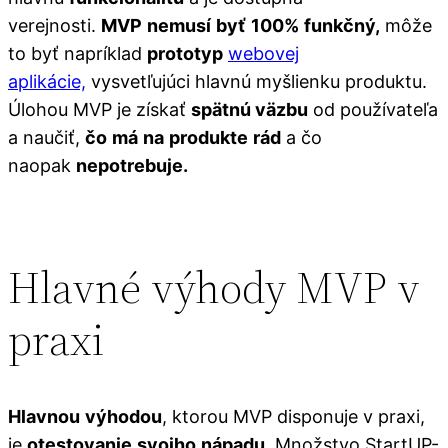
verejnosti.
MVP
nemusí
byť
100%
funkčný,
môže
to byť napríklad
prototyp
webovej
aplikácie,
vysvetľujúci hlavnú myšlienku produktu.
Úlohou MVP je získať
spätnú väzbu
od používateľa
a naučiť,
čo
má
na
produkte
rád
a čo
naopak
nepotrebuje.
Hlavné výhody MVP v
praxi
Hlavnou
výhodou
, ktorou MVP disponuje v praxi,
je
otestovanie
svojho
nápadu.
Množstvo StartUP-