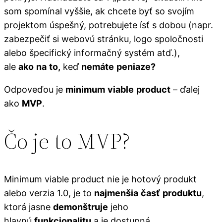
som spomínal vyššie, ak chcete byť so svojím
projektom úspešný, potrebujete ísť s dobou (napr.
zabezpečiť si webovú stránku, logo spoločnosti
alebo špecifický informačný systém atď.),
ale
ako
na
to,
keď
nemáte
peniaze?
Odpoveďou je
minimum
viable
product
– ďalej
ako
MVP
.
Čo je to MVP?
Minimum viable product nie je hotový produkt
alebo verzia 1.0, je to
najmenšia
časť
produktu
,
ktorá jasne
demonštruje
jeho
hlavnú
funkcionalitu
a je dostupná