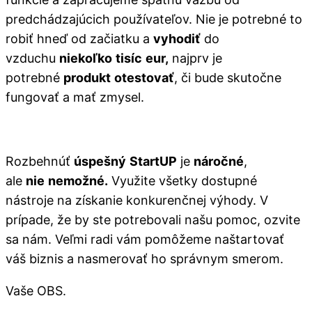
predchádzajúcich používateľov. Nie je potrebné to
robiť hneď od začiatku a
vyhodiť
do
vzduchu
niekoľko
tisíc
eur,
najprv je
potrebné
produkt
otestovať
, či bude skutočne
fungovať a mať zmysel.
Rozbehnúť
úspešný
StartUP
je
náročné
,
ale
nie
nemožné.
Využite všetky dostupné
nástroje na získanie konkurenčnej výhody. V
prípade, že by ste potrebovali našu pomoc, ozvite
sa nám. Veľmi radi vám pomôžeme naštartovať
váš biznis a nasmerovať ho správnym smerom.
Vaše OBS.