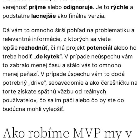
verejnosť
príjme
alebo
odignoruje
. Je to
rýchle
a
podstatne
lacnejšie
ako finálna verzia.
Dá vám to omnoho širší pohľad na problematiku a
relevantné informácie, z ktorých sa viete
lepšie
rozhodnúť
, či má projekt
potenciál
alebo ho
treba hodiť
„do kytek“.
V prípade neúspechu vám
to zabralo menej času a stálo vás to omnoho
menej peňazí. V prípade úspechu vám to dodá
potrebný „drive“, sebavedomie a ako čerešničku na
torte získate spätnú väzbu od reálnych
používateľov, čo sa im páči alebo čo by ste do
budúcna mohli vylepšiť.
Ako robíme MVP my v