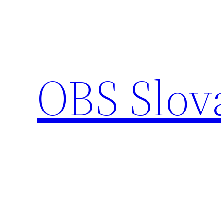
Prejsť
na
obsah
OBS Slov