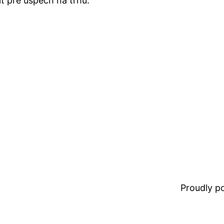
ť pre úspech na trhu.
Proudly 