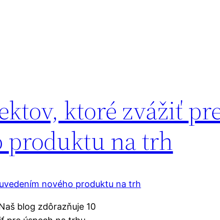
ktov, ktoré zvážiť pr
 produktu na trh
Naš blog zdôrazňuje 10