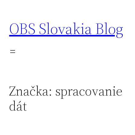
Prejsť
na
OBS Slovakia Blog
obsah
Značka:
spracovanie
dát