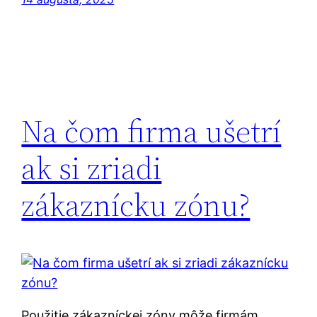
Na čom firma ušetrí
ak si zriadi
zákaznícku zónu?
Použitie zákazníckej zóny môže firmám