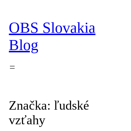
Prejsť
na
obsah
OBS Slovakia
Blog
Značka:
ľudské
vzťahy