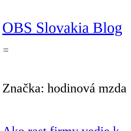
Prejsť
na
obsah
OBS Slovakia Blog
Značka:
hodinová mzda