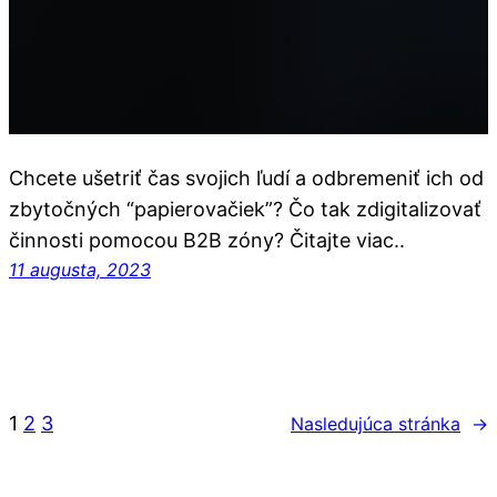
Chcete ušetriť čas svojich ľudí a odbremeniť ich od
zbytočných “papierovačiek”? Čo tak zdigitalizovať
činnosti pomocou B2B zóny? Čitajte viac..
11 augusta, 2023
1
2
3
Nasledujúca stránka
→